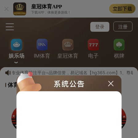
皇冠体育
APP
下载APP，体验更多游戏！
登录
注册
娱乐场
IM体育
皇冠体育
电子
棋牌
顶级专业体育投注平台~品牌信誉，易记域名【hg365.com】1、尊
体育游戏